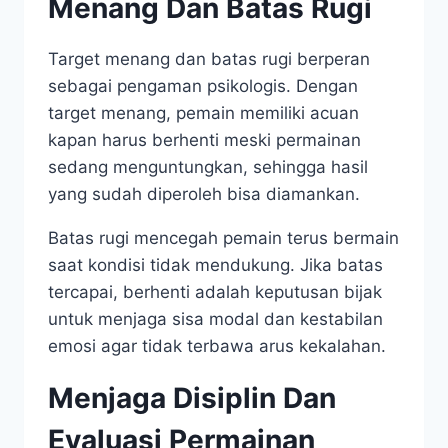
Menang Dan Batas Rugi
Target menang dan batas rugi berperan
sebagai pengaman psikologis. Dengan
target menang, pemain memiliki acuan
kapan harus berhenti meski permainan
sedang menguntungkan, sehingga hasil
yang sudah diperoleh bisa diamankan.
Batas rugi mencegah pemain terus bermain
saat kondisi tidak mendukung. Jika batas
tercapai, berhenti adalah keputusan bijak
untuk menjaga sisa modal dan kestabilan
emosi agar tidak terbawa arus kekalahan.
Menjaga Disiplin Dan
Evaluasi Permainan