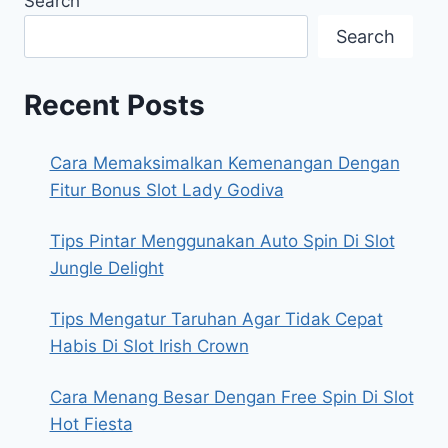
Search
Search
Recent Posts
Cara Memaksimalkan Kemenangan Dengan
Fitur Bonus Slot Lady Godiva
Tips Pintar Menggunakan Auto Spin Di Slot
Jungle Delight
Tips Mengatur Taruhan Agar Tidak Cepat
Habis Di Slot Irish Crown
Cara Menang Besar Dengan Free Spin Di Slot
Hot Fiesta