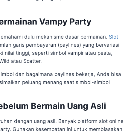
ermainan Vampy Party
memahami dulu mekanisme dasar permainan.
Slot
mlah garis pembayaran (paylines) yang bervariasi
 nilai tinggi, seperti simbol vampir atau pesta,
ild atau Scatter.
imbol dan bagaimana paylines bekerja, Anda bisa
simalkan peluang menang saat simbol-simbol
belum Bermain Uang Asli
han dengan uang asli. Banyak platform slot online
rty. Gunakan kesempatan ini untuk membiasakan