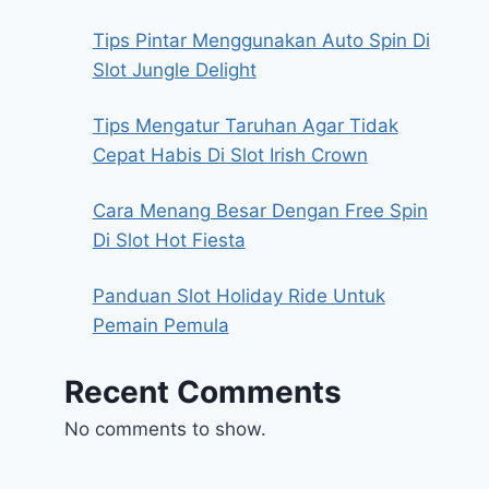
Tips Pintar Menggunakan Auto Spin Di
Slot Jungle Delight
Tips Mengatur Taruhan Agar Tidak
Cepat Habis Di Slot Irish Crown
Cara Menang Besar Dengan Free Spin
Di Slot Hot Fiesta
Panduan Slot Holiday Ride Untuk
Pemain Pemula
Recent Comments
No comments to show.