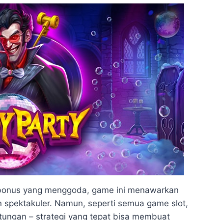
r bonus yang menggoda, game ini menawarkan
spektakuler. Namun, seperti semua game slot,
ungan – strategi yang tepat bisa membuat