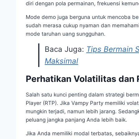
diri dengan pola permainan, frekuensi kemuncul
Mode demo juga berguna untuk mencoba berbag
sudah merasa cukup nyaman dan memahami i
mode taruhan uang sungguhan.
Baca Juga:
Tips Bermain 
Maksimal
Perhatikan Volatilitas dan
Salah satu kunci penting dalam strategi berma
Player (RTP). Jika Vampy Party memiliki vola
mungkin terjadi, namun lebih jarang. Sedang
peluang jangka panjang Anda lebih baik.
Jika Anda memiliki modal terbatas, sebaikny