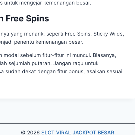
is untuk mengejar kemenangan besar.
n Free Spins
nya yang menarik, seperti Free Spins, Sticky Wilds,
g menjadi penentu kemenangan besar.
modal sebelum fitur-fitur ini muncul. Biasanya,
ah sejumlah putaran. Jangan ragu untuk
a sudah dekat dengan fitur bonus, asalkan sesuai
© 2026
SLOT VIRAL JACKPOT BESAR